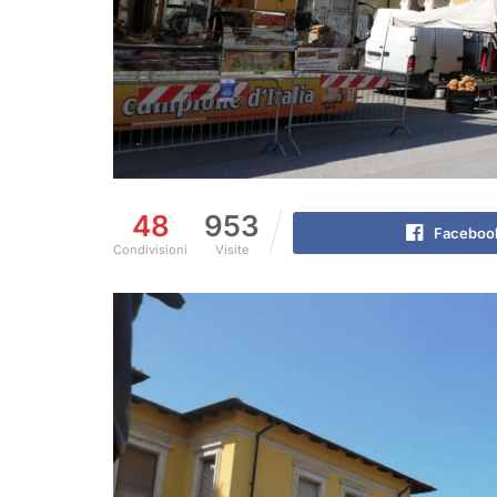
48
953
Faceboo
Condivisioni
Visite