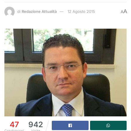
A
di
Redazione Attualità
12 Agosto 2015
A
47
942
Condivisioni
Visite