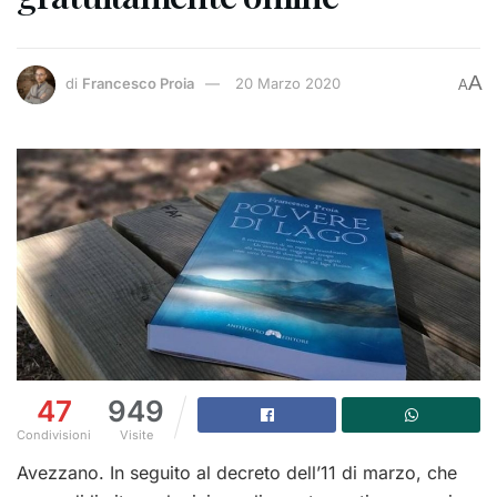
A
di
Francesco Proia
20 Marzo 2020
A
47
949
Condivisioni
Visite
Avezzano. In seguito al decreto dell’11 di marzo, che