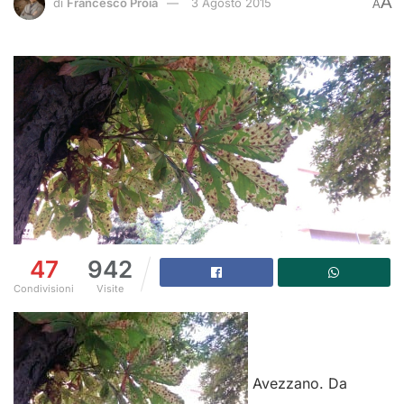
A
di
Francesco Proia
3 Agosto 2015
A
47
942
Condivisioni
Visite
Avezzano. Da