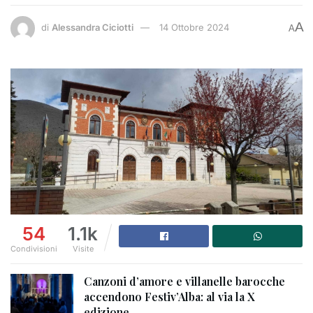
A
di
Alessandra Ciciotti
14 Ottobre 2024
A
54
1.1k
Condivisioni
Visite
Canzoni d’amore e villanelle barocche
accendono Festiv’Alba: al via la X
edizione