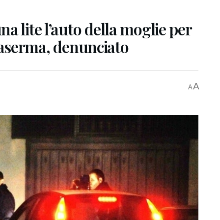
a lite l’auto della moglie per
a caserma, denunciato
A
A