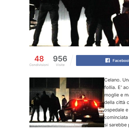
48
956
Faceboo
Condivisioni
Visite
Celano. Una
follia. E’ 
moglie e ma
della città
ospedale e 
cominciata 
si sarebbe 