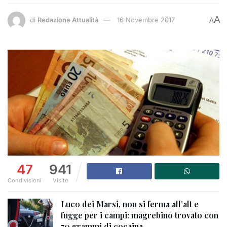
A
di
Redazione Attualità
16 Novembre 2017
A
47
941
Condivisioni
Visite
Luco dei Marsi, non si ferma all’alt e
fugge per i campi: magrebino trovato con
70 grammi di cocaina