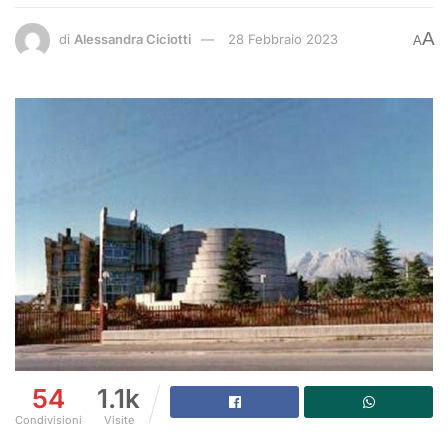
A
di
Alessandra Ciciotti
28 Febbraio 2023
A
54
1.1k
Condivisioni
Visite