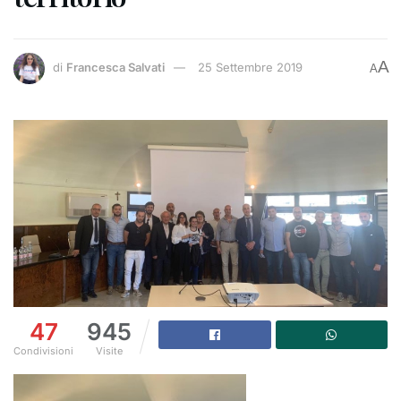
A
di
Francesca Salvati
25 Settembre 2019
A
47
945
Condivisioni
Visite