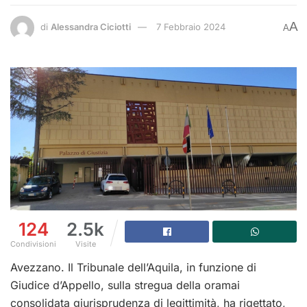
A
di
Alessandra Ciciotti
7 Febbraio 2024
A
124
2.5k
Condivisioni
Visite
Avezzano. Il Tribunale dell’Aquila, in funzione di
Giudice d’Appello, sulla stregua della oramai
consolidata giurisprudenza di legittimità, ha rigettato,