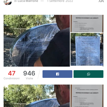
A
di
Luca Marrone
1 Settembre 2022
A
47
946
Condivisioni
Visite