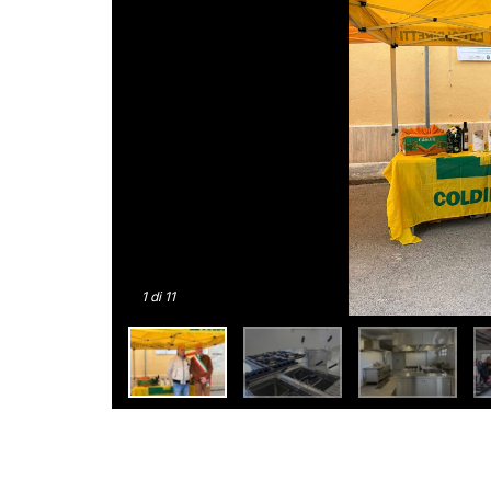
1
di 11