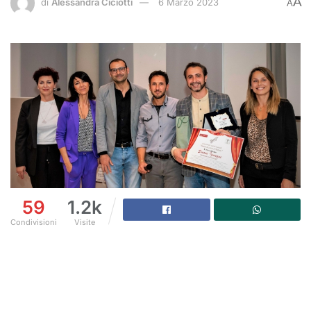
A
di
Alessandra Ciciotti
6 Marzo 2023
A
59
1.2k
Condivisioni
Visite