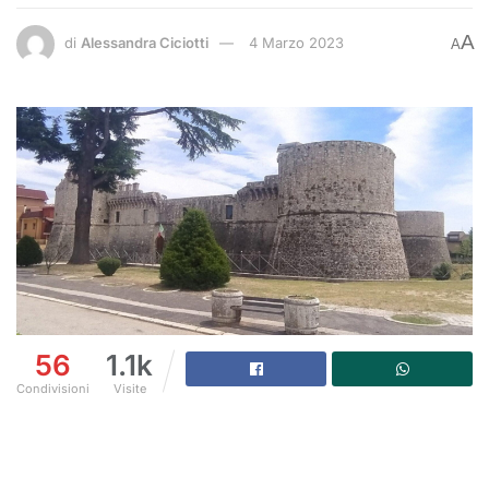
A
di
Alessandra Ciciotti
4 Marzo 2023
A
56
1.1k
Condivisioni
Visite