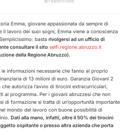
7 AGOSTO 2026
 storia Emma, giovane appassionata da sempre di
re il lavoro dei suoi sogni, Emma viene a conoscenza
 Semplicissimo: basta
rivolgersi ad un ufficio di
nte consultare il sito
selfi.regione.abruzzo.it
uzione della Regione Abruzzo).
te le informazioni necessarie che fanno al proprio
finanziaria di 13 milioni di euro. Garanzia Giovani 2
che autorizza l’avvio di tirocini extracurriculari,
ritti al programma. Per i giovani abruzzesi che non
i di formazione si tratta di un’opportunità importante
e nel mondo del lavoro con buone possibilità di
inio.
Dati alla mano, infatti, oltre il 50% dei tirocini
oggetto ospitante o presso altra azienda che porta