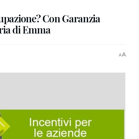
cupazione? Con Garanzia
toria di Emma
A
A