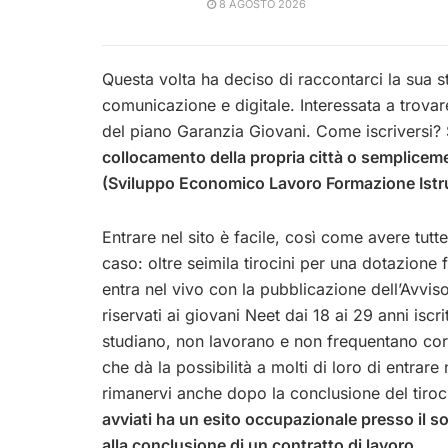
8 AGOSTO 2026
Questa volta ha deciso di raccontarci la sua
comunicazione e digitale. Interessata a trova
del piano Garanzia Giovani. Come iscriversi?
collocamento della propria città o sempliceme
(Sviluppo Economico Lavoro Formazione Istr
Entrare nel sito è facile, così come avere tut
caso: oltre seimila tirocini per una dotazione 
entra nel vivo con la pubblicazione dell’Avviso 
riservati ai giovani Neet dai 18 ai 29 anni isc
studiano, non lavorano e non frequentano cors
che dà la possibilità a molti di loro di entrar
rimanervi anche dopo la conclusione del tiroc
avviati ha un esito occupazionale presso il s
alla conclusione di un contratto di lavoro.