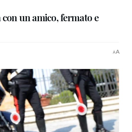
 con un amico, fermato e
A
A