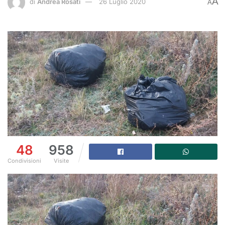
A
di
Andrea Rosati
26 Luglio 2020
A
48
958
Condivisioni
Visite