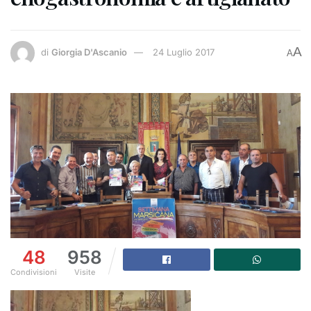
A
di
Giorgia D'Ascanio
24 Luglio 2017
A
48
958
Condivisioni
Visite