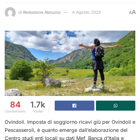
A
di
Redazione Abruzzo
4 Agosto 2025
A
84
1.7k
Condivisioni
Visite
Ovindoli. Imposta di soggiorno ricavi giù per Ovindoli e
Pescasseroli, è quanto emerge dall’elaborazione del
Centro studi enti locali su dati Mef, Banca d’Italia e