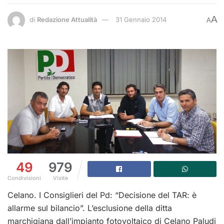
A
di
Redazione Attualità
31 Gennaio 2014
A
49
979
Condivisioni
Visite
Celano. I Consiglieri del Pd: “Decisione del TAR: è
allarme sul bilancio”. L’esclusione della ditta
marchigiana dall’impianto fotovoltaico di Celano Paludi