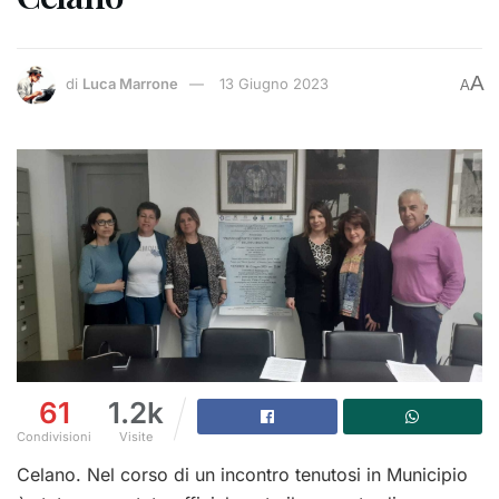
A
di
Luca Marrone
13 Giugno 2023
A
61
1.2k
Condivisioni
Visite
Celano. Nel corso di un incontro tenutosi in Municipio