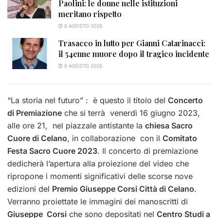
Paolini: le donne nelle istituzioni
meritano rispetto
6 AGOSTO 2026
Trasacco in lutto per Gianni Catarinacci:
il 54enne muore dopo il tragico incidente
6 AGOSTO 2026
“La storia nel futuro” : è questo il titolo del
Concerto
di Premiazione
che si terrà venerdì 16 giugno 2023,
alle ore 21, nel piazzale antistante la
chiesa Sacro
Cuore di Celano
, in collaborazione con il
Comitato
Festa Sacro Cuore 2023
. Il concerto di premiazione
dedicherà l’apertura alla proiezione del video che
ripropone i momenti significativi delle scorse nove
edizioni del
Premio Giuseppe Corsi Città di Celano
.
Verranno proiettate le immagini dei manoscritti di
Giuseppe Corsi
che sono depositati nel
Centro Studi a