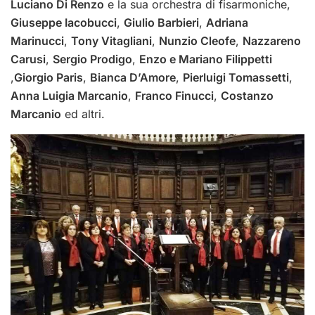
Luciano Di Renzo
e la sua orchestra di fisarmoniche,
Giuseppe Iacobucci
,
Giulio Barbieri
,
Adriana
Marinucci
,
Tony Vitagliani
,
Nunzio Cleofe
,
Nazzareno
Carusi
,
Sergio Prodigo
,
Enzo e Mariano Filippetti
,
Giorgio Paris
,
Bianca D’Amore
,
Pierluigi Tomassetti
,
Anna Luigia Marcanio
,
Franco Finucci
,
Costanzo
Marcanio
ed altri.