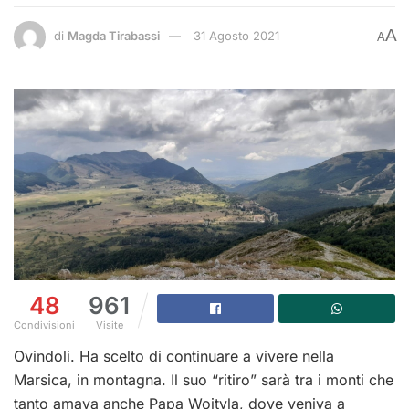
A
di
Magda Tirabassi
31 Agosto 2021
A
48
961
Condivisioni
Visite
Ovindoli. Ha scelto di continuare a vivere nella
Marsica, in montagna. Il suo “ritiro” sarà tra i monti che
tanto amava anche Papa Wojtyla, dove veniva a