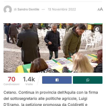
A
di
Sandro Gentile
13 Novembre 2022
A
70
1.4k
Condivisioni
Visite
Celano. Continua in provincia dell’Aquila con la firma
del sottosegretario alle politiche agricole, Luigi
D’Eramo, la petizione promossa da Coldiretti e