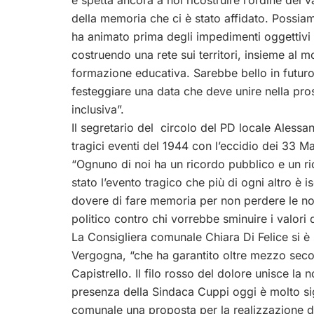
e spetta ancora a noi ricostruire l’ordine dei 
della memoria che ci è stato affidato. Possiam
ha animato prima degli impedimenti oggettivi 
costruendo una rete sui territori, insieme al 
formazione educativa. Sarebbe bello in futuro 
festeggiare una data che deve unire nella pro
inclusiva”.
Il segretario del circolo del PD locale Alessan
tragici eventi del 1944 con l’eccidio dei 33 Ma
“Ognuno di noi ha un ricordo pubblico e un rico
stato l’evento tragico che più di ogni altro è i
dovere di fare memoria per non perdere le no
politico contro chi vorrebbe sminuire i valori 
La Consigliera comunale Chiara Di Felice si è 
Vergogna, “che ha garantito oltre mezzo secolo 
Capistrello. Il filo rosso del dolore unisce la
presenza della Sindaca Cuppi oggi è molto sign
comunale una proposta per la realizzazione di