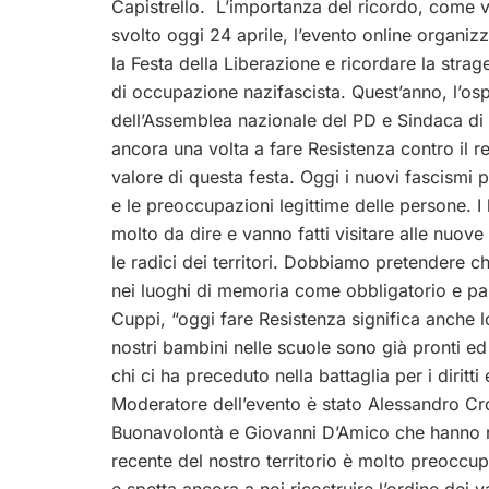
Capistrello.
L’importanza
del ricordo, come
v
svolto oggi 24 aprile, l’evento online organi
la Festa della Liberazione e ricordare la stra
di occupazione nazifascista. Quest’anno, l’o
sp
dell’Assemblea nazionale del PD e Sindaca di
ancora una volta a fare Resistenza contro il r
valore di questa festa. Oggi i nuovi fascism
e le preoccupazioni legittime delle persone. I 
molto da dire e vanno fatti visitare alle nuov
le radici dei territori. Dobbiamo pretendere ch
nei luoghi di memoria come obbligatorio e par
Cuppi, “oggi fare Resistenza significa anche lo
nostri bambini nelle scuole sono già pronti ed 
chi ci ha preceduto nella battaglia per i diritti 
Moderatore dell’evento è stato Alessandro Cro
Buonavolontà e Giovanni D’Amico che hanno ric
recente del nostro territorio è molto preoccu