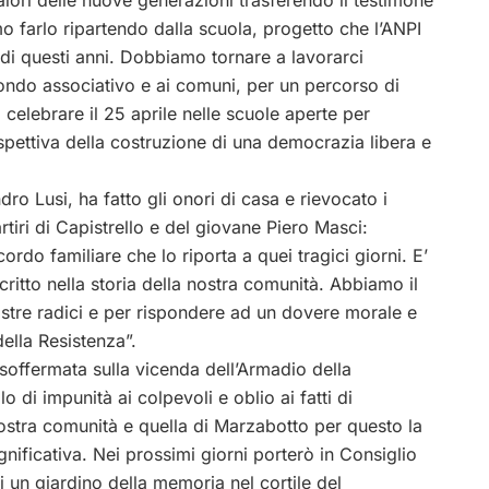
valori delle nuove generazioni trasferendo il testimone
o farlo ripartendo dalla scuola, progetto che l’ANPI
di questi anni. Dobbiamo tornare a lavorarci
mondo associativo e ai comuni, per un percorso di
celebrare il 25 aprile nelle scuole aperte per
spettiva della costruzione di una democrazia libera e
dro Lusi, ha fatto gli onori di casa e rievocato i
rtiri di Capistrello e del giovane Piero Masci:
rdo familiare che lo riporta a quei tragici giorni. E’
scritto nella storia della nostra comunità. Abbiamo il
stre radici e per rispondere ad un dovere morale e
della Resistenza”.
soffermata sulla vicenda dell’Armadio della
di impunità ai colpevoli e oblio ai fatti di
 nostra comunità e quella di Marzabotto per questo la
ificativa. Nei prossimi giorni porterò in Consiglio
 un giardino della memoria nel cortile del