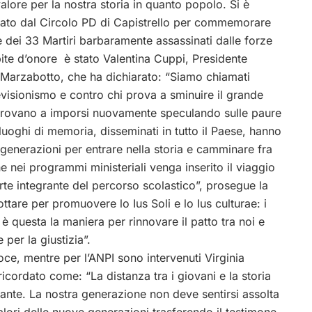
alore
per la nostra storia in quanto popolo. Si è
zzato dal Circolo PD di Capistrello per commemorare
ge dei 33 Martiri barbaramente assassinati dalle forze
ite d’onore è stato Valentina Cuppi, Presidente
 Marzabotto, che ha dichiarato: “Siamo chiamati
evisionismo e contro chi prova a sminuire il grande
i provano a imporsi nuovamente speculando sulle paure
luoghi di memoria, disseminati in tutto il Paese, hanno
e generazioni per entrare nella storia e camminare fra
e nei programmi ministeriali venga inserito il viaggio
te integrante del percorso scolastico”, prosegue la
ttare per promuovere lo Ius Soli e lo Ius culturae: i
è questa la maniera per rinnovare il patto tra noi e
e per la giustizia”.
ce, mentre per l’ANPI sono intervenuti Virginia
ordato come: “La distanza tra i giovani e la storia
pante. La nostra generazione non deve sentirsi assolta