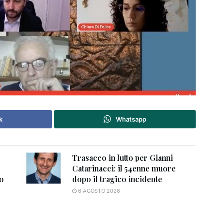
k
Whatsapp
Trasacco in lutto per Gianni
Catarinacci: il 54enne muore
to
dopo il tragico incidente
6 AGOSTO 2026