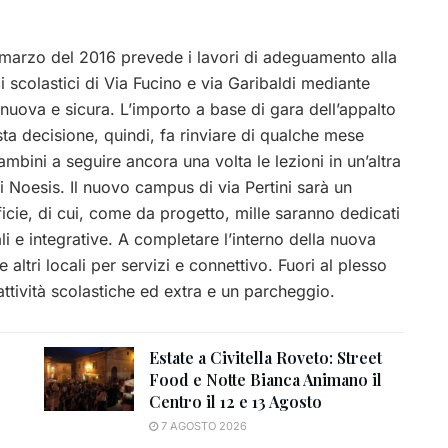
marzo del 2016 prevede i lavori di adeguamento alla
i scolastici di Via Fucino e via Garibaldi mediante
a nuova e sicura. L’importo a base di gara dell’appalto
ta decisione, quindi, fa rinviare di qualche mese
bambini a seguire ancora una volta le lezioni in un’altra
i Noesis. Il nuovo campus di via Pertini sarà un
ficie, di cui, come da progetto, mille saranno dedicati
ali e integrative. A completare l’interno della nuova
altri locali per servizi e connettivo. Fuori al plesso
ttività scolastiche ed extra e un parcheggio.
Estate a Civitella Roveto: Street
Food e Notte Bianca Animano il
Centro il 12 e 13 Agosto
7 AGOSTO 2026