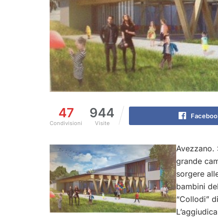
47
944
Faceboo
Condivisioni
Visite
Avezzano. S
grande camp
sorgere all
bambini del
“Collodi” d
L’aggiudica