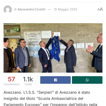
A
di
Alessandra Ciciotti
15 Maggio 2025
A
57
1.1k
Condivisioni
Visite
Avezzano. L’I.S.S. “Serpieri” di Avezzano è stato
insignito del titolo “Scuola Ambasciatrice del
Parlamento Europeo” per l’impegno dell’Istituto nella