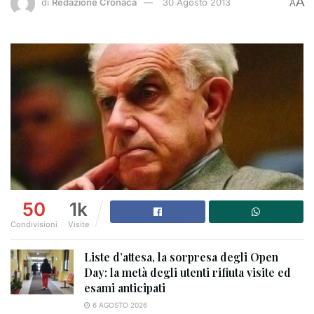
A
di
Redazione Cronaca
30 Agosto 2013
A
50
1k
Condivisioni
Visite
Liste d’attesa, la sorpresa degli Open
Day: la metà degli utenti rifiuta visite ed
esami anticipati
6 AGOSTO 2026