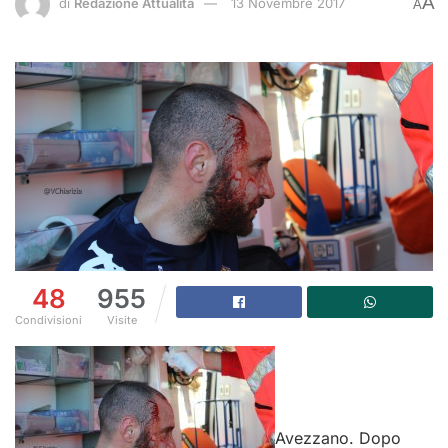
A
di
Redazione Attualità
13 Novembre 2017
A
48
955
Condivisioni
Visite
Avezzano. Dopo