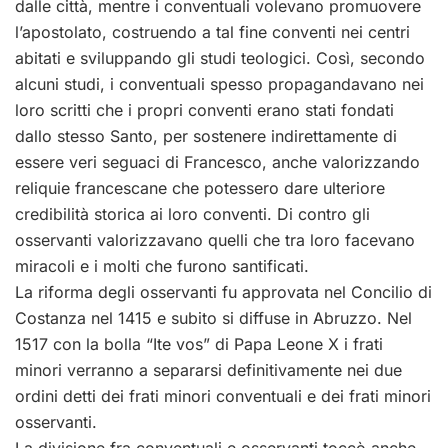
dalle città, mentre i conventuali volevano promuovere
l’apostolato, costruendo a tal fine conventi nei centri
abitati e sviluppando gli studi teologici. Così, secondo
alcuni studi, i conventuali spesso propagandavano nei
loro scritti che i propri conventi erano stati fondati
dallo stesso Santo, per sostenere indirettamente di
essere veri seguaci di Francesco, anche valorizzando
reliquie francescane che potessero dare ulteriore
credibilità storica ai loro conventi. Di contro gli
osservanti valorizzavano quelli che tra loro facevano
miracoli e i molti che furono santificati.
La riforma degli osservanti fu approvata nel Concilio di
Costanza nel 1415 e subito si diffuse in Abruzzo. Nel
1517 con la bolla “Ite vos” di Papa Leone X i frati
minori verranno a separarsi definitivamente nei due
ordini detti dei frati minori conventuali e dei frati minori
osservanti.
La divisione fra conventuali e osservanti toccò anche