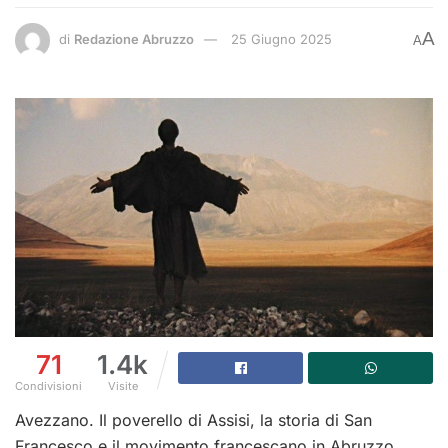
A
di
Redazione Abruzzo
25 Giugno 2025
A
71
1.4k
Condivisioni
Visite
Avezzano. Il poverello di Assisi, la storia di San
Francesco e il movimento francescano in Abruzzo.