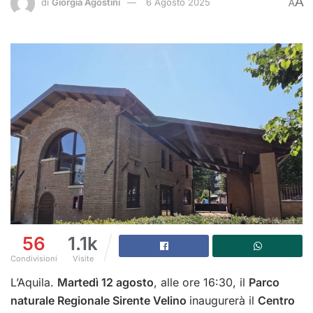
A
di
Giorgia Agostini
6 Agosto 2025
A
56
1.1k
Condivisioni
Visite
L’Aquila.
Martedì 12 agosto
, alle ore 16:30, il
Parco
naturale Regionale Sirente Velino
inaugurerà il
Centro