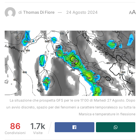
A
di
Thomas Di Fiore
24 Agosto 2024
A
La situazione che prospetta GFS per le ore 17:00 di Martedì 27 Agosto. Dopo
un avvio discreto, spazio per dei fenomeni a carattere temporalesco su tutta la
Marsica e temperature in flessione
86
1.7k
Condivisioni
Visite