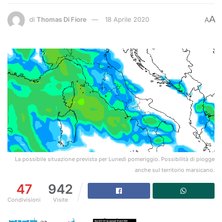
A
di
Thomas Di Fiore
18 Aprile 2020
A
La possibile situazione prevista per Lunedì pomeriggio. Possibilità di piogge
anche sul territorio marsicano.
47
942
Condivisioni
Visite