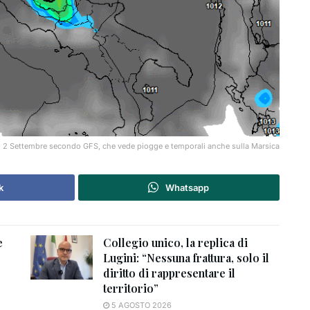
edì 2 Settembre secondo GFS, che vede piogge e temporali anche sulla Marsica
k
Whatsapp
e
Collegio unico, la replica di
Lugini: “Nessuna frattura, solo il
diritto di rappresentare il
territorio”
5 AGOSTO 2026