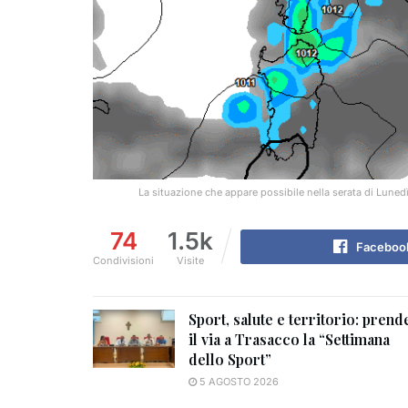
La situazione che appare possibile nella serata di Lun
74
1.5k
Faceboo
Condivisioni
Visite
Sport, salute e territorio: prend
il via a Trasacco la “Settimana
dello Sport”
5 AGOSTO 2026