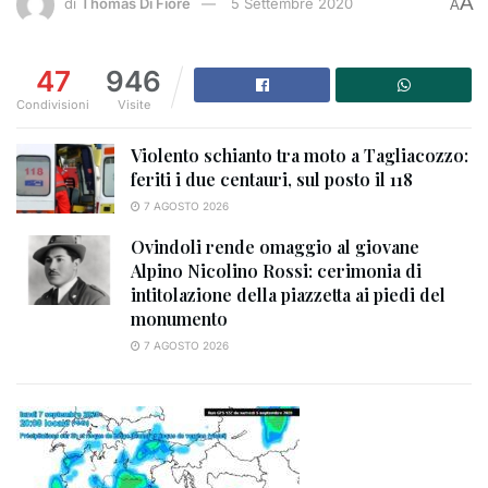
A
di
Thomas Di Fiore
5 Settembre 2020
A
47
946
Condivisioni
Visite
Violento schianto tra moto a Tagliacozzo:
feriti i due centauri, sul posto il 118
7 AGOSTO 2026
Ovindoli rende omaggio al giovane
Alpino Nicolino Rossi: cerimonia di
intitolazione della piazzetta ai piedi del
monumento
7 AGOSTO 2026