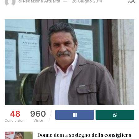
A
di
Redazione Attualità
26 Giugno 2014
A
48
960
Condivisioni
Visite
Donne dem a sostegno della consigliera