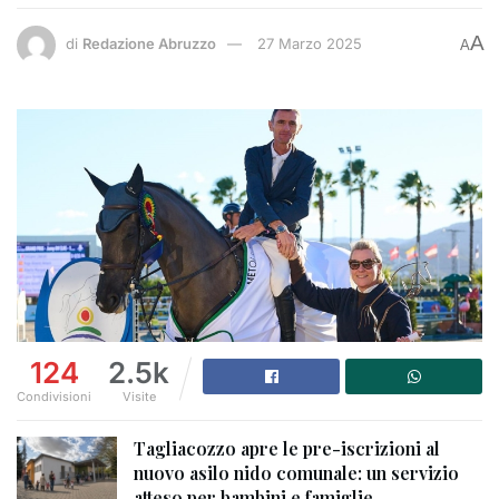
A
di
Redazione Abruzzo
27 Marzo 2025
A
124
2.5k
Condivisioni
Visite
Tagliacozzo apre le pre-iscrizioni al
nuovo asilo nido comunale: un servizio
atteso per bambini e famiglie