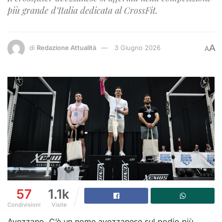
più grande d’Italia dedicata al CrossFit.
A
di
Redazione Attualità
3 Giugno 2026
A
57
1.1k
Condivisioni
Visite
Avezzano. C’è un nome avezzanese sul podio più