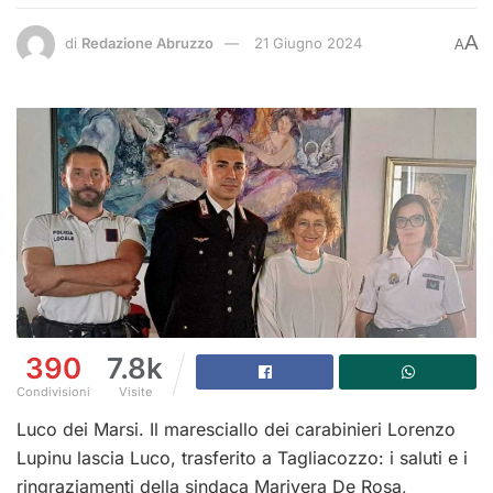
A
di
Redazione Abruzzo
21 Giugno 2024
A
390
7.8k
Condivisioni
Visite
Luco dei Marsi. Il maresciallo dei carabinieri Lorenzo
Lupinu lascia Luco, trasferito a Tagliacozzo: i saluti e i
ringraziamenti della sindaca Marivera De Rosa,