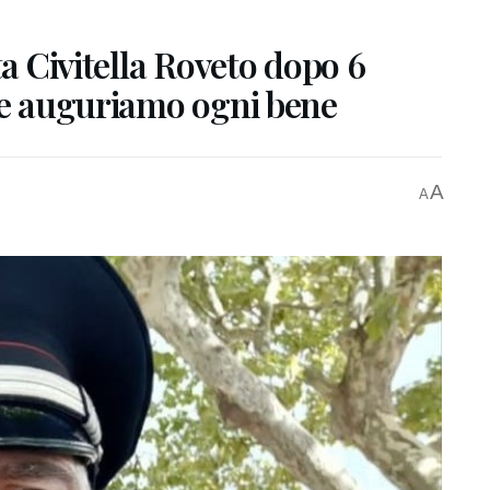
ta Civitella Roveto dopo 6
 le auguriamo ogni bene
A
A