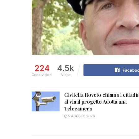
224
4.5k
Facebo
Condivisioni
Visite
Civitella Roveto chiama i cittadin
al via il progetto Adotta una
Telecamera
5 AGOSTO 2026