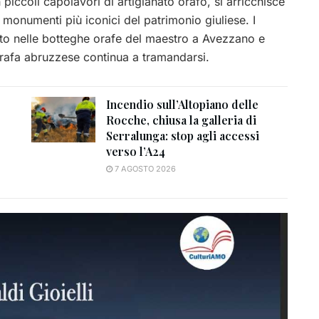
n piccoli capolavori di artigianato orafo, si arricchisce
monumenti più iconici del patrimonio giuliese. I
uisto nelle botteghe orafe del maestro a Avezzano e
 orafa abruzzese continua a tramandarsi.
Incendio sull’Altopiano delle
Rocche, chiusa la galleria di
Serralunga: stop agli accessi
verso l’A24
7 AGOSTO 2026