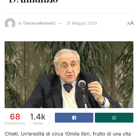
A
di
Tamara Marinetti
15 Maggio 2024
A
68
1.4k
Condivisioni
Visite
Chieti. Un’eredità di circa 10mila libri, frutto di una vita