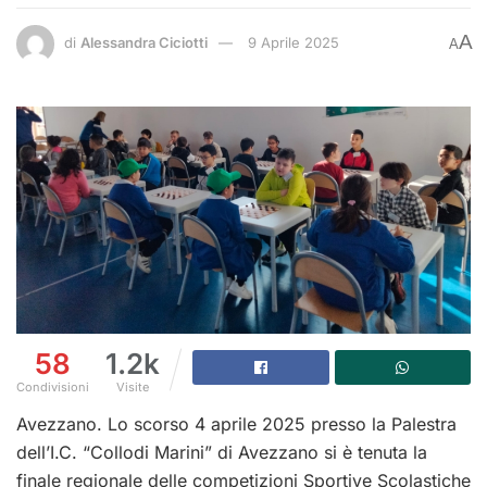
A
di
Alessandra Ciciotti
9 Aprile 2025
A
58
1.2k
Condivisioni
Visite
Avezzano. Lo scorso 4 aprile 2025 presso la Palestra
dell’I.C. “Collodi Marini” di Avezzano si è tenuta la
finale regionale delle competizioni Sportive Scolastiche