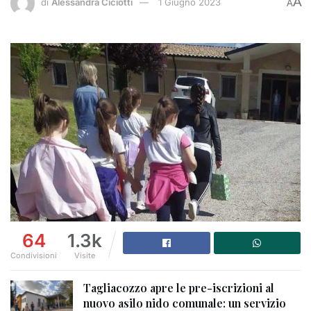
A
di
Alessandra Ciciotti
1 Giugno 2023
A
64
1.3k
Condivisioni
Visite
Tagliacozzo apre le pre-iscrizioni al
nuovo asilo nido comunale: un servizio