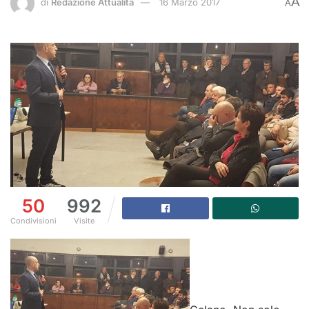
A
di
Redazione Attualità
16 Marzo 2017
A
50
992
Condivisioni
Visite