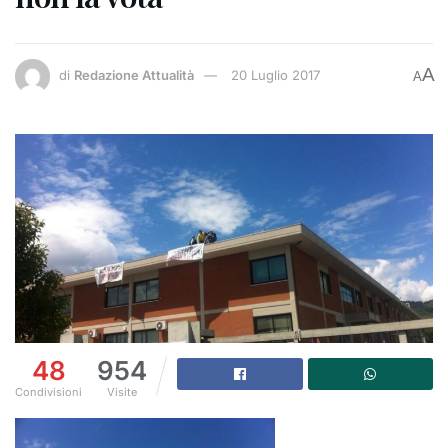
A
di
Redazione Attualità
20 Luglio 2017
A
48
954
Condivisioni
Visite