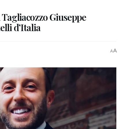
i Tagliacozzo Giuseppe
li d’Italia
A
A