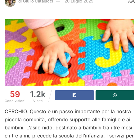
A
di
Giulio Catalucci
20 Luglio 2025
A
59
1.2k
Condivisioni
Visite
CERCHIO. Questo è un passo importante per la nostra
piccola comunità, offrendo supporto alle famiglie e ai
bambini. L’asilo nido, destinato a bambini tra i tre mesi
e i tre anni, precede la scuola dell’infanzia. I servizi per