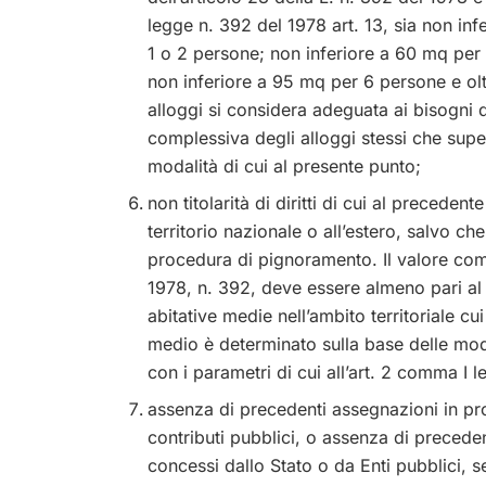
legge n. 392 del 1978 art. 13, sia non in
1 o 2 persone; non inferiore a 60 mq per
non inferiore a 95 mq per 6 persone e oltr
alloggi si considera adeguata ai bisogni d
complessiva degli alloggi stessi che super
modalità di cui al presente punto;
non titolarità di diritti di cui al precedent
territorio nazionale o all’estero, salvo che
procedura di pignoramento. Il valore comp
1978, n. 392, deve essere almeno pari al
abitative medie nell’ambito territoriale cui
medio è determinato sulla base delle modal
con i parametri di cui all’art. 2 comma I l
assenza di precedenti assegnazioni in pro
contributi pubblici, o assenza di precede
concessi dallo Stato o da Enti pubblici, s