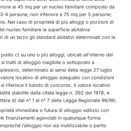
feriore ai 45 mq per un nucleo familiare composto da
 3-4 persone; non inferiore a 75 mq per 5 persone;
e. Nel caso di proprietà di più alloggi o porzioni di
el nucleo familiare la superficie abitativa
i di un terzo gli standard abitativi determinati con le
e punto c) su uno o più alloggi, ubicati all’interno del
 si tratti di alloggio inagibile o sottoposto a
lessivo, determinato ai sensi della legge 27 luglio
 valore locativo di alloggio adeguato con condizioni
 si riferisce il bando di concorso. Il valore locativo
ità stabilite dalla citata legge n. 392 del 1978, e
ettera d) dal n° 1 al n° 7 della Legge Regionale 96/96;
prietà immediata o futura di alloggio edilizio con
nti finanziamenti agevolati in qualunque forma
empreché l’alloggio non sia inutilizzabile o perito