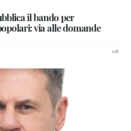
bblica il bando per
popolari: via alle domande
A
A