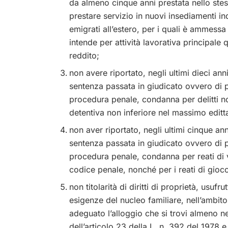
da almeno cinque anni prestata nello stess
prestare servizio in nuovi insediamenti in
emigrati all’estero, per i quali è ammessa 
intende per attività lavorativa principale 
reddito;
non avere riportato, negli ultimi dieci an
sentenza passata in giudicato ovvero di p
procedura penale, condanna per delitti no
detentiva non inferiore nel massimo editt
non aver riportato, negli ultimi cinque an
sentenza passata in giudicato ovvero di p
procedura penale, condanna per reati di vi
codice penale, nonché per i reati di gioc
non titolarità di diritti di proprietà, usuf
esigenze del nucleo familiare, nell’ambito 
adeguato l’alloggio che si trovi almeno ne
dell’articolo 23 della L. n. 392 del 1978 e 