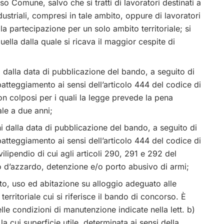
o Comune, salvo che si tratti di lavoratori destinati a
dustriali, compresi in tale ambito, oppure di lavoratori
la partecipazione per un solo ambito territoriale; si
quella dalla quale si ricava il maggior cespite di
ni dalla data di pubblicazione del bando, a seguito di
atteggiamento ai sensi dell’articolo 444 del codice di
n colposi per i quali la legge prevede la pena
ale a due anni;
ni dalla data di pubblicazione del bando, a seguito di
atteggiamento ai sensi dell’articolo 444 del codice di
lipendio di cui agli articoli 290, 291 e 292 del
o d’azzardo, detenzione e/o porto abusivo di armi;
rutto, uso ed abitazione su alloggio adeguato alle
territoriale cui si riferisce il bando di concorso. È
lle condizioni di manutenzione indicate nella lett. b)
la cui superficie utile, determinata ai sensi della