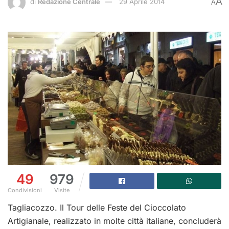
A
di
Redazione Centrale
29 Aprile 2014
A
49
979
Condivisioni
Visite
Tagliacozzo. Il Tour delle Feste del Cioccolato
Artigianale, realizzato in molte città italiane, concluderà