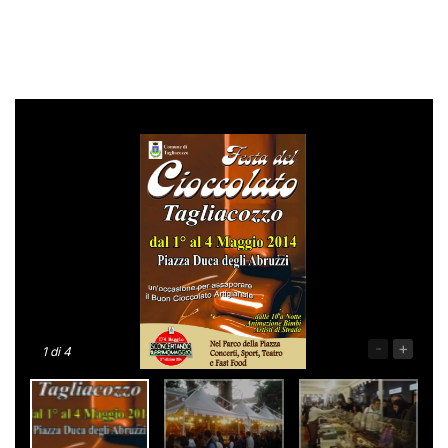
-
+
1
di 4