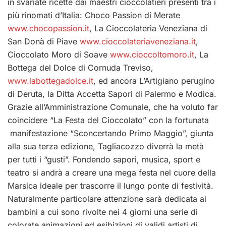
in svariate ricette dai maestri cioccolatieri presenti tra i
più rinomati d’Italia: Choco Passion di Merate
www.chocopassion.it
, La Cioccolateria Veneziana di
San Donà di Piave
www.cioccolateriaveneziana.it
,
Cioccolato Moro di Soave
www.cioccoltomoro.it
, La
Bottega del Dolce di Cornuda Treviso,
www.labottegadolce.it
, ed ancora L’Artigiano perugino
di Deruta, la Ditta Accetta Sapori di Palermo e Modica.
Grazie all’Amministrazione Comunale, che ha voluto far
coincidere “La Festa del Cioccolato” con la fortunata
manifestazione “Sconcertando Primo Maggio”, giunta
alla sua terza edizione, Tagliacozzo diverrà la metà
per tutti i “gusti”. Fondendo sapori, musica, sport e
teatro si andrà a creare una mega festa nel cuore della
Marsica ideale per trascorre il lungo ponte di festività.
Naturalmente particolare attenzione sarà dedicata ai
bambini a cui sono rivolte nei 4 giorni una serie di
colorate animazioni ed esibizioni di validi artisti di