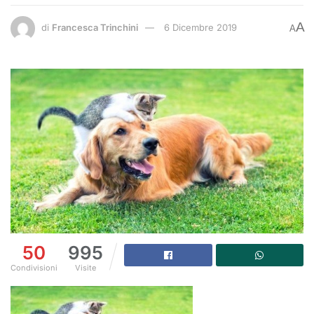
A
di
Francesca Trinchini
6 Dicembre 2019
A
50
995
Condivisioni
Visite